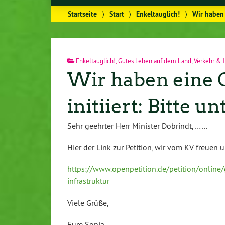
Startseite
⟩
Start
⟩
Enkeltauglich!
⟩
Wir haben 
Enkeltauglich!
,
Gutes Leben auf dem Land
,
Verkehr & I
Wir haben eine 
initiiert: Bitte u
Sehr geehrter Herr Minister Dobrindt, ……
Hier der Link zur Petition, wir vom KV freuen 
https://www.openpetition.de/petition/onlin
infrastruktur
Viele Grüße,
Eure Sonja