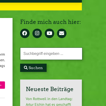
Finde mich auch hier:
orm
en.
ags
Suchen
»
Neueste Beiträge
Von Rottweil in den Landtag:
Artur Eichin hat es geschafft