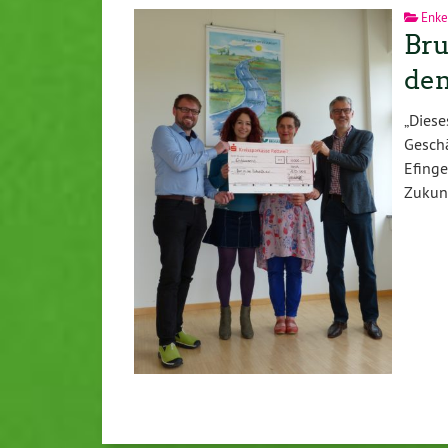
Enke
Bru
den
„Dies
Gesch
Efing
Zukun