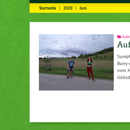
Startseite
⟩
2020
⟩
Juni
Gute
Auf
Sumpfr
Burry 
vom N
Gölls