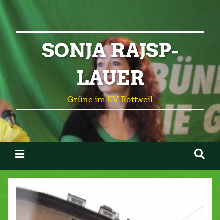
SONJA RAJSP-
LAUER
Grüne im KV Rottweil