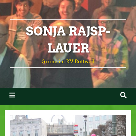
SONJA RAJSP-
LAUER
Grüne im KV Rottweil