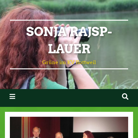
SONJA RAJSP-
LAUER
Grüne im KV Rottweil