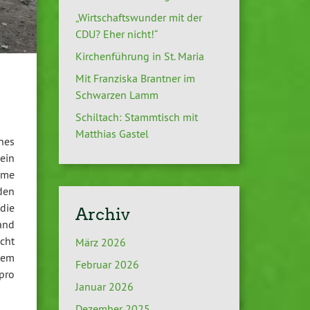
„Wirtschaftswunder mit der
CDU? Eher nicht!“
Kirchenführung in St. Maria
Mit Franziska Brantner im
Schwarzen Lamm
Schiltach: Stammtisch mit
Matthias Gastel
nes
 ein
amme
rden
die
Archiv
and
cht
März 2026
zem
Februar 2026
pro
Januar 2026
Dezember 2025