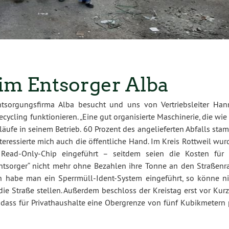
im Entsorger Alba
ntsorgungsfirma Alba besucht und uns von Vertriebsleiter Han
ycling funktionieren. „Eine gut organisierte Maschinerie, die wie
bläufe in seinem Betrieb. 60 Prozent des angelieferten Abfalls st
 interessierte mich auch die öffentliche Hand. Im Kreis Rottweil wu
Read-Only-Chip eingeführt – seitdem seien die Kosten für 
Entsorger“ nicht mehr ohne Bezahlen ihre Tonne an den Straßenr
ch habe man ein Sperrmüll-Ident-System eingeführt, so könne ni
die Straße stellen. Außerdem beschloss der Kreistag erst vor Kur
odass für Privathaushalte eine Obergrenze von fünf Kubikmetern 