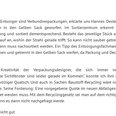
Entsorger sind Verbundverpackungen, erklärte uns Hannes Oester
ern in den Gelben Sack geworfen. Im Sortierzentrum erkennt 
ckung und sortiert dementsprechend. Besteht das jeweilige Stück 
uf an, wohin der Strahl gerade trifft. So kann nicht sauber getr
dann muss nachsortiert werden. Ein Tipp des Entsorgungsfachman
ben und getrennt in den Gelben Sack werfen, da Packung und Dec
reativität der Verpackungsdesigner, die sich immer n
 Sichtfenster sind leider gerade im Kommen“, konnte ich ihm 
 völliger Quatsch. Und auch in Sachen Baustoff-Recycling wäre n
le. Seine Forderung: Eine vorgegebene Quote im neuen Abfallgese
det werden muss. Mit dem Recyclinggesetz sei man auf dem richti
wenn es dann nicht nachgefragt werde.
icht gut