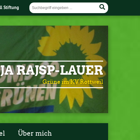
ll Stiftung
JA RAJSP-LAUER
Grüne im KV Rottweil
el
Über mich