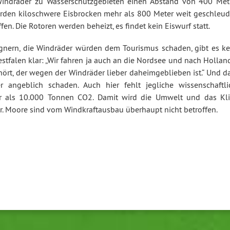
indräder zu Wasserschutzgebieten einen Abstand von 400 Met
rden kiloschwere Eisbrocken mehr als 800 Meter weit geschleude
ffen. Die Rotoren werden beheizt, es findet kein Eiswurf statt.
nern, die Windräder würden dem Tourismus schaden, gibt es ke
stfalen klar: „Wir fahren ja auch an die Nordsee und nach Hollan
rt, der wegen der Windräder lieber daheimgeblieben ist.“ Und d
angeblich schaden. Auch hier fehlt jegliche wissenschaftli
hr als 10.000 Tonnen CO2. Damit wird die Umwelt und das Kl
r. Moore sind vom Windkraftausbau überhaupt nicht betroffen.