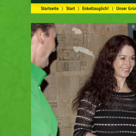
Startseite
⟩
Start
⟩
Enkeltauglich!
⟩
Unser Grün