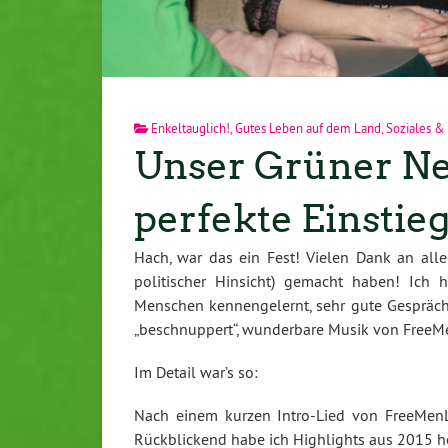
Enkeltauglich!
,
Gutes Leben auf dem Land
,
Soziales &
Unser Grüner Ne
perfekte Einstie
Hach, war das ein Fest! Vielen Dank an alle
politischer Hinsicht) gemacht haben! Ich
Menschen kennengelernt, sehr gute Gespräche 
„beschnuppert“, wunderbare Musik von FreeMe
Im Detail war’s so:
Nach einem kurzen Intro-Lied von FreeMenL
Rückblickend habe ich Highlights aus 2015 