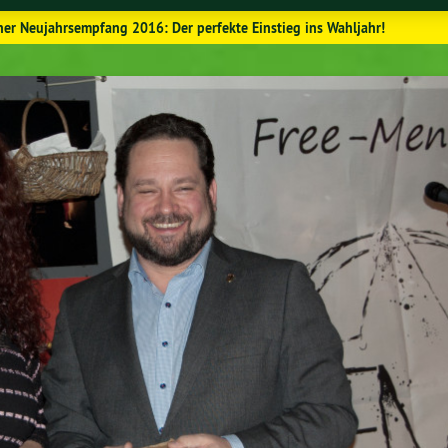
er Neujahrsempfang 2016: Der perfekte Einstieg ins Wahljahr!