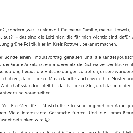
?“, sondern „was ist sinnvoll für meine Familie, meine Umwelt, 
aus?“ – das sind die Leitlinien, die für mich wichtig sind, dafür 
ung grüne Politik hier im Kreis Rottweil bekannt machen.
r Bonde einen Impulsvortrag gehalten und die landespolitisc
 der Grüne Ansatz ist ein anderer als der Schwarze. Der Blickwin
chöpfung heraus die Entscheidungen zu treffen, unsere wunderb
u schützen, damit unser Musterländle auch weiterhin Musterländ
Wirtschaftsstandort bleibt – das ist unser Ziel, und das möchten
rantwortung vorantreiben.
. Vor FreeMenLife – Musikkulisse in sehr angenehmer Atmosph
en. Viele interessante Gespräche führen. Und die Lamm-Braue
 Fasnet getrunken wird 😉
are Location, die zur Fasnet 6 Tage rund um die Uhr aufhat. Mit