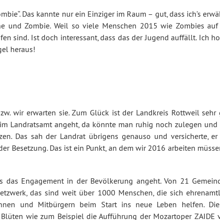
bie“. Das kannte nur ein Einziger im Raum – gut, dass ich’s erwä
ne und Zombie. Weil so viele Menschen 2015 wie Zombies auf 
 sind. Ist doch interessant, dass das der Jugend auffällt. Ich ho
el heraus!
zw. wir erwarten sie. Zum Glück ist der Landkreis Rottweil sehr 
beim Landratsamt angeht, da könnte man ruhig noch zulegen und 
en. Das sah der Landrat übrigens genauso und versicherte, er 
t der Besetzung. Das ist ein Punkt, an dem wir 2016 arbeiten müss
was das Engagement in der Bevölkerung angeht. Von 21 Gemein
etzwerk, das sind weit über 1000 Menschen, die sich ehrenamtl
nnen und Mitbürgern beim Start ins neue Leben helfen. Die
 Blüten wie zum Beispiel die Aufführung der Mozartoper ZAIDE 