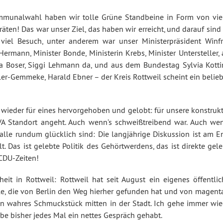
mmunalwahl haben wir tolle Grüne Standbeine in Form von vie
ten! Das war unser Ziel, das haben wir erreicht, und darauf sind
, viel Besuch, unter anderem war unser Ministerpräsident Winfr
ermann, Minister Bonde, Ministerin Krebs, Minister Untersteller,
Boser, Siggi Lehmann da, und aus dem Bundestag Sylvia Kotti
ller-Gemmeke, Harald Ebner – der Kreis Rottweil scheint ein belie
ieder für eines hervorgehoben und gelobt: für unsere konstrukt
A Standort angeht. Auch wenn’s schweißtreibend war. Auch wen
alle rundum glücklich sind: Die langjährige Diskussion ist am E
t. Das ist gelebte Politik des Gehörtwerdens, das ist direkte gel
CDU-Zeiten!
it in Rottweil: Rottweil hat seit August ein eigenes öffentlic
lle, die von Berlin den Weg hierher gefunden hat und von magenta
n wahres Schmuckstück mitten in der Stadt. Ich gehe immer wie
abe bisher jedes Mal ein nettes Gespräch gehabt.