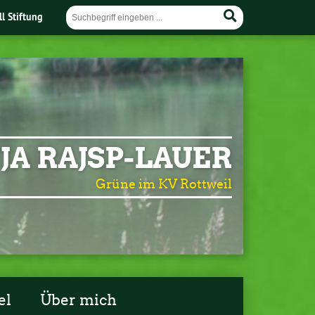
ll Stiftung
JA RAJSP-LAUER
Grüne im KV Rottweil
el
Über mich