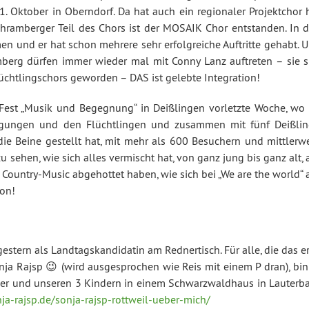
. Oktober in Oberndorf. Da hat auch ein regionaler Projektchor h
ramberger Teil des Chors ist der MOSAIK Chor entstanden. In 
 und er hat schon mehrere sehr erfolgreiche Auftritte gehabt. U
berg dürfen immer wieder mal mit Conny Lanz auftreten – sie s
üchtlingschors geworden – DAS ist gelebte Integration!
Fest „Musik und Begegnung“ in Deißlingen vorletzte Woche, wo 
gungen und den Flüchtlingen und zusammen mit fünf Deißlin
e Beine gestellt hat, mit mehr als 600 Besuchern und mittlerwe
sehen, wie sich alles vermischt hat, von ganz jung bis ganz alt, 
 Country-Music abgehottet haben, wie sich bei „We are the world“ 
ion!
estern als Landtagskandidatin am Rednertisch. Für alle, die das e
ja Rajsp 😉 (wird ausgesprochen wie Reis mit einem P dran), bin
er und unseren 3 Kindern in einem Schwarzwaldhaus in Lauterba
nja-rajsp.de/sonja-rajsp-rottweil-ueber-mich/