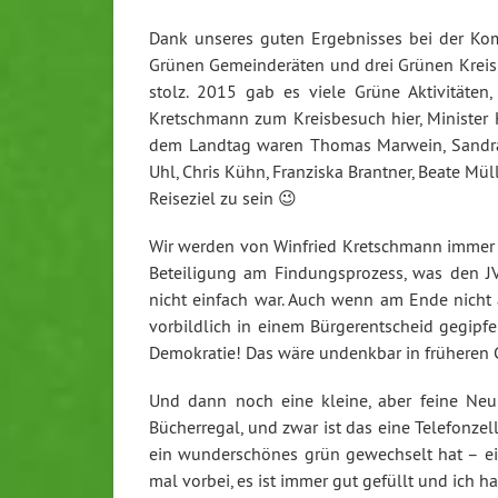
Dank unseres guten Ergebnisses bei der Ko
Grünen Gemeinderäten und drei Grünen Kreisrä
stolz. 2015 gab es viele Grüne Aktivitäten
Kretschmann zum Kreisbesuch hier, Minister H
dem Landtag waren Thomas Marwein, Sandra 
Uhl, Chris Kühn, Franziska Brantner, Beate Mü
Reiseziel zu sein 😉
Wir werden von Winfried Kretschmann immer w
Beteiligung am Findungsprozess, was den JV
nicht einfach war. Auch wenn am Ende nicht 
vorbildlich in einem Bürgerentscheid gegipfel
Demokratie! Das wäre undenkbar in früheren 
Und dann noch eine kleine, aber feine Neuhe
Bücherregal, und zwar ist das eine Telefonze
ein wunderschönes grün gewechselt hat – ei
mal vorbei, es ist immer gut gefüllt und ich h