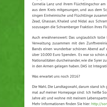
Cornelia Lanz und ihrem Flüchtlingschor am 1
aus dem Kreis mitgesungen, und aus dem Sch
singen Einheimische und Flüchtlinge zusammen
Zead, Ghassan, Khaled und Nidal aus Schram
sozusagen die Schramberger Fraktion ihres Fl
Auch erwähnenswert: Das unglaublich tolle 
Verwaltung zusammen mit den Zunftvereini
Bands einen wunderbar schönen Abend auf di
über 10.000 Euro Spenden. Es war so schön zu 
Nationalitäten durcheinander, wie die Syrer zu
in den Armen gelegen haben. DAS ist Integrat
Was erwartet uns noch 2016?
Die Wahl. Die Landtagswahl, darum stand ich g
mal auf meiner Homepage sind: Ich heiße Son
Jahre alt und wohne mit meinem Lebenspartn
Mehr Informationen finden Sie hier:
http://so