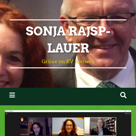
SONJA RAJSP-
LAUER
Grüne im KV Rottweil