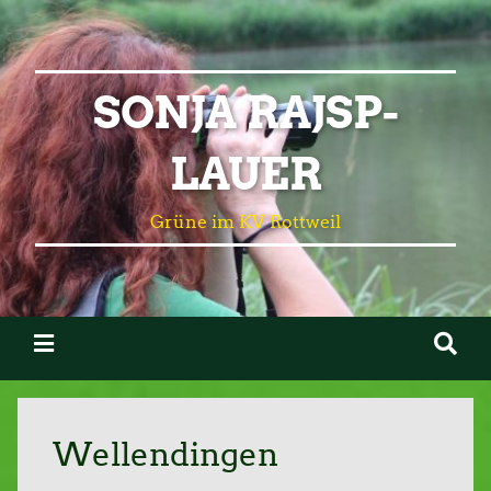
SONJA RAJSP-
LAUER
Grüne im KV Rottweil
Wellendingen