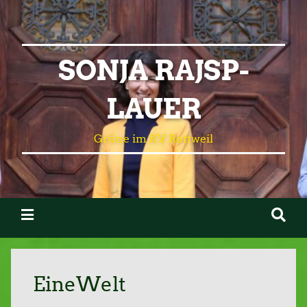
SONJA RAJSP-
LAUER
Grüne im KV Rottweil
EineWelt