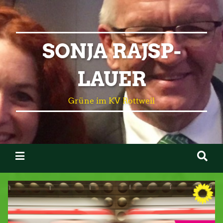
SONJA RAJSP-
LAUER
Grüne im KV Rottweil