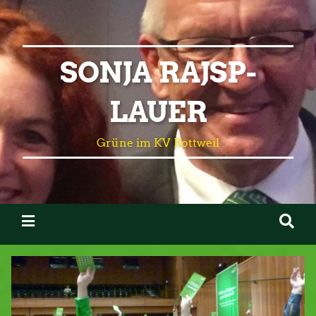
SONJA RAJSP-
LAUER
Grüne im KV Rottweil