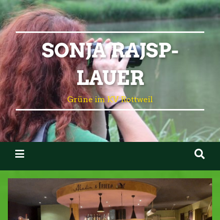
SONJA RAJSP-
LAUER
Grüne im KV Rottweil