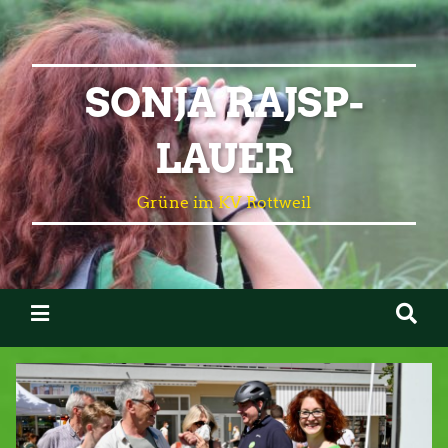
SONJA RAJSP-
LAUER
Grüne im KV Rottweil