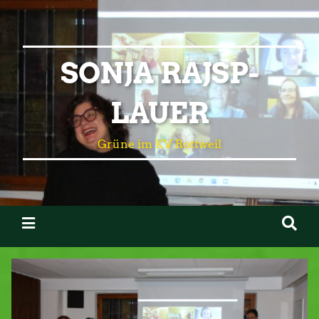
SONJA RAJSP-
LAUER
Grüne im KV Rottweil