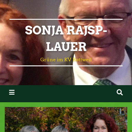
SONJA RAJSP-
LAUER
Grüne im KV Rottweil