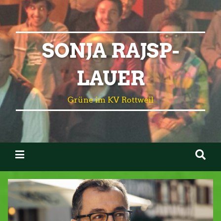
SONJA RAJSP-
LAUER
Grüne im KV Rottweil